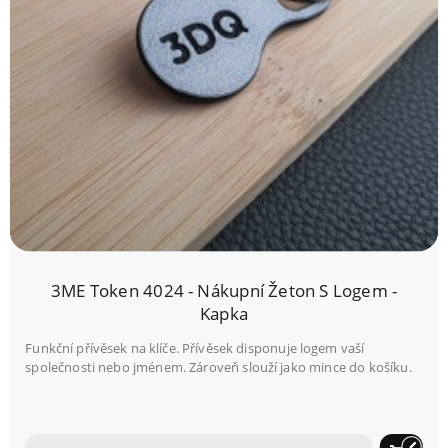
3ME Token 4024 - Nákupní Žeton S Logem -
Kapka
Funkční přívěsek na klíče. Přívěsek disponuje logem vaší
společnosti nebo jménem. Zároveň slouží jako mince do košíku.
brush