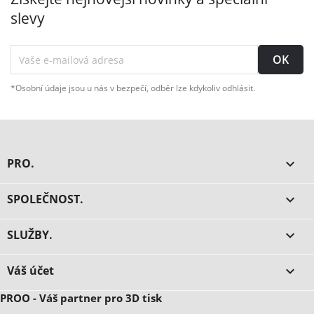
slevy
*Osobní údaje jsou u nás v bezpečí, odběr lze kdykoliv odhlásit.
PRO.

SPOLEČNOST.

SLUŽBY.

Váš účet

PROO - Váš partner pro 3D tisk