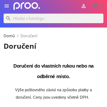
shopping_cart


(0)
search
Domů
Doručení
Doručení
Doručení do vlastních rukou nebo na
odběrné místo.
Výše poštovného závisí na způsobu platby a
doručení. Ceny jsou uvedeny včetně DPH.