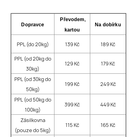
Převodem,
Dopravce
Na dobírku
kartou
PPL (do 20kg)
139 Kč
189 Kč
PPL (od 20kg do
129 Kč
179 Kč
30kg)
PPL (od 30kg do
199 Kč
249 Kč
50kg)
PPL (od 50kg do
399 Kč
449 Kč
100kg)
Zásilkovna
115 Kč
165 Kč
(pouze do 5kg)