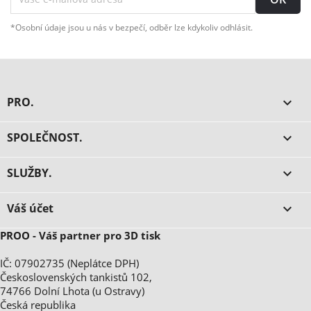
*Osobní údaje jsou u nás v bezpečí, odběr lze kdykoliv odhlásit.
PRO.

SPOLEČNOST.

SLUŽBY.

Váš účet

PROO - Váš partner pro 3D tisk
IČ: 07902735 (Neplátce DPH)
Československých tankistů 102,
74766 Dolní Lhota (u Ostravy)
Česká republika