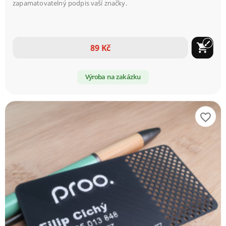
zapamatovatelný podpis vaší značky.
brush
shopping_cart
89 Kč
Výroba na zakázku
favorite_border