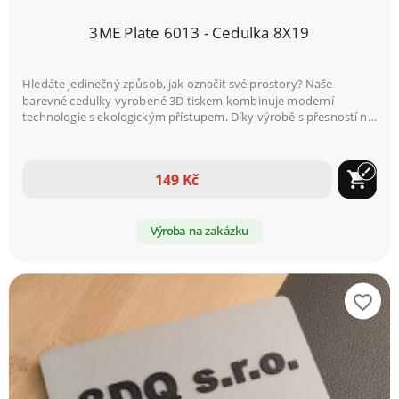
3ME Plate 6013 - Cedulka 8X19
Hledáte jedinečný způsob, jak označit své prostory? Naše
barevné cedulky vyrobené 3D tiskem kombinuje moderní
technologie s ekologickým přístupem. Díky výrobě s přesností na
0,4 mm zaručujeme špičkovou kvalitu a detailní zpracování
každého kusu.
brush
shopping_cart
149 Kč
Výroba na zakázku
favorite_border