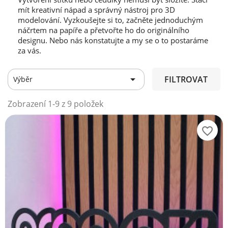
mít kreativní nápad a správný nástroj pro 3D
modelování. Vyzkoušejte si to, začněte jednoduchým
náčrtem na papíře a přetvořte ho do originálního
designu. Nebo nás konstatujte a my se o to postaráme
za vás.

FILTROVAT
Výběr
Zobrazení 1-9 z 9 položek
favorite_border