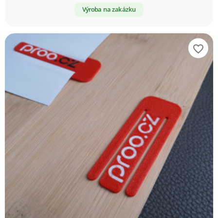
Výroba na zakázku
favorite_border