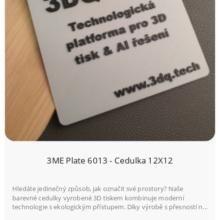
3ME Plate 6013 - Cedulka 12X12
Hledáte jedinečný způsob, jak označit své prostory? Naše
barevné cedulky vyrobené 3D tiskem kombinuje moderní
technologie s ekologickým přístupem. Díky výrobě s přesností na
0,4 mm zaručujeme špičkovou kvalitu a detailní zpracování