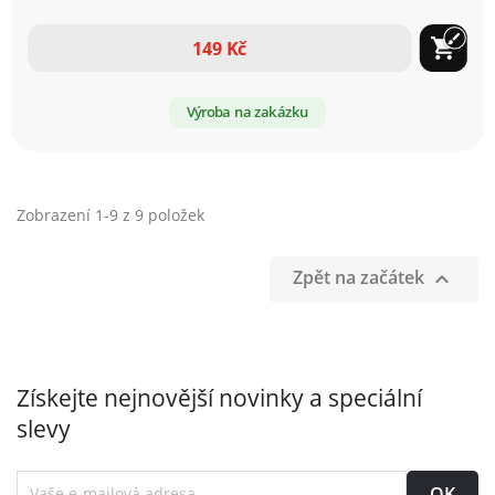
každého kusu.
brush
shopping_cart
149 Kč
Výroba na zakázku
Zobrazení 1-9 z 9 položek
Zpět na začátek

Získejte nejnovější novinky a speciální
slevy