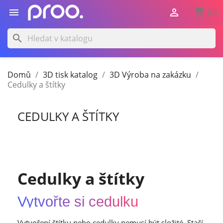
shopping_cart


(0)
search
Domů
3D tisk katalog
3D Výroba na zakázku
Cedulky a štítky
CEDULKY A ŠTÍTKY
Cedulky a štítky
Vytvořte si cedulku
Vytvoření štítku nebo cedulky nemusí být složité. Stačí