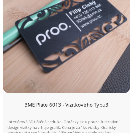
3ME Plate 6013 - Vizitkového Typu3
Interiérová 3D tištěná cedulka. Obrázky jsou pouze ilustrativní
design vizitky navrhuje grafik. Cena je za 1ks vizitky. Grafický
návrh není v ceně produktu. Vše vyrábíme z ekologického