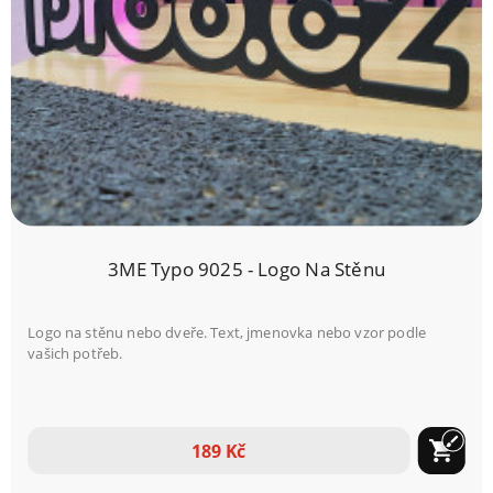
3ME Typo 9025 - Logo Na Stěnu
Logo na stěnu nebo dveře. Text, jmenovka nebo vzor podle
vašich potřeb.
brush
shopping_cart
189 Kč