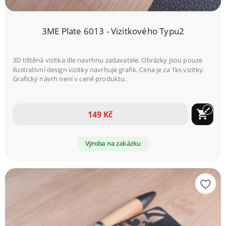
3ME Plate 6013 - Vizitkového Typu2
3D tištěná vizitka dle navrhnu zadavatele. Obrázky jsou pouze
ilustrativní design vizitky navrhuje grafik. Cena je za 1ks vizitky.
Grafický návrh není v ceně produktu.
brush
shopping_cart
149 Kč
Výroba na zakázku
favorite_border