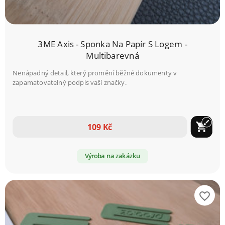
3ME Axis - Sponka Na Papír S Logem -
Multibarevná
Nenápadný detail, který promění běžné dokumenty v
zapamatovatelný podpis vaší značky.
brush
shopping_cart
109 Kč
Výroba na zakázku
favorite_border