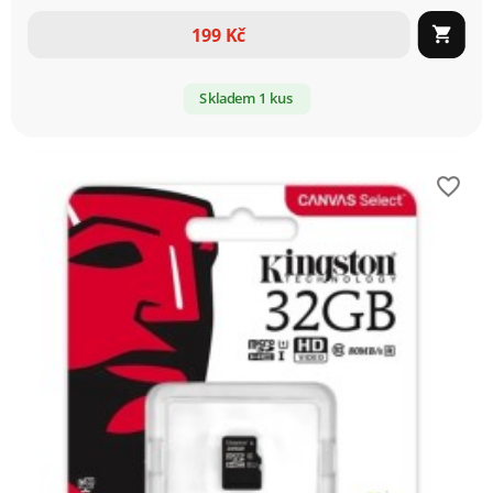
199 Kč

Skladem 1 kus
favorite_border