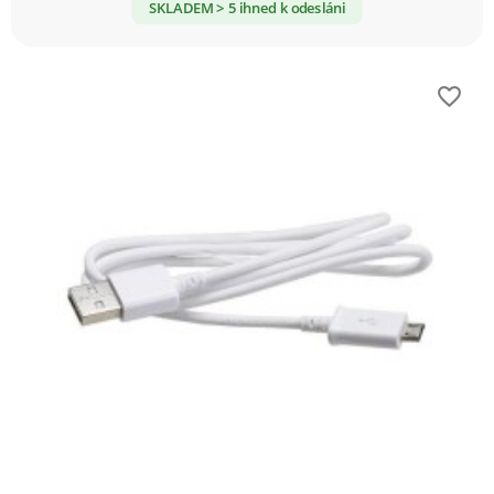
SKLADEM > 5 ihned k odesláni
favorite_border