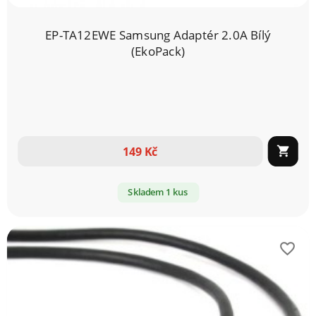
EP-TA12EWE Samsung Adaptér 2.0A Bílý
(EkoPack)
149 Kč

Skladem 1 kus
favorite_border