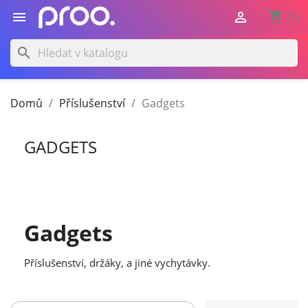
shopping_cart


(0)
search
Domů
Příslušenství
Gadgets
GADGETS
Gadgets
Příslušenství, držáky, a jiné vychytávky.