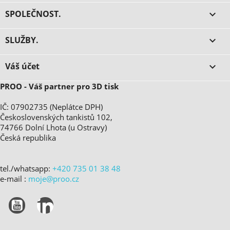
SPOLEČNOST.

SLUŽBY.

Váš účet

PROO - Váš partner pro 3D tisk
IČ: 07902735 (Neplátce DPH)
Československých tankistů 102,
74766 Dolní Lhota (u Ostravy)
Česká republika
tel./whatsapp:
+420 735 01 38 48
e-mail :
moje@proo.cz
YouTube
LinkedIn