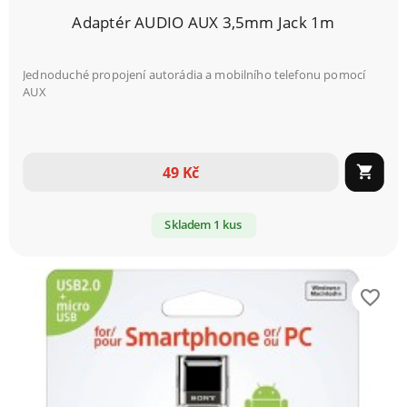
Adaptér AUDIO AUX 3,5mm Jack 1m
Jednoduché propojení autorádia a mobilního telefonu pomocí
AUX
49 Kč

Skladem 1 kus
favorite_border