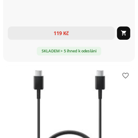
119 Kč

SKLADEM > 5 ihned k odesláni
favorite_border