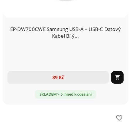
EP-DW700CWE Samsung USB-A – USB-C Datový
Kabel Bílý...
89 Kč

SKLADEM > 5 ihned k odesláni
favorite_border