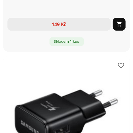
149 Kč

Skladem 1 kus
favorite_border