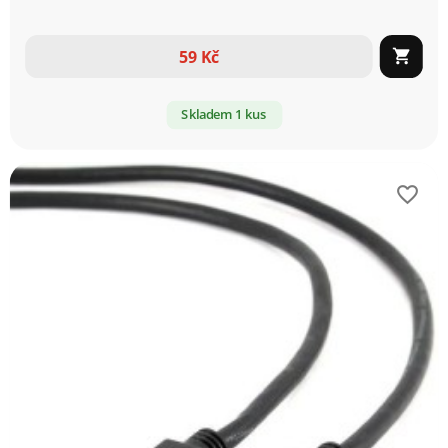
59 Kč

Skladem 1 kus
favorite_border