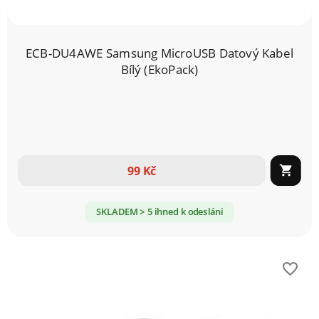
ECB-DU4AWE Samsung MicroUSB Datový Kabel
Bílý (EkoPack)
99 Kč

SKLADEM > 5 ihned k odesláni
favorite_border