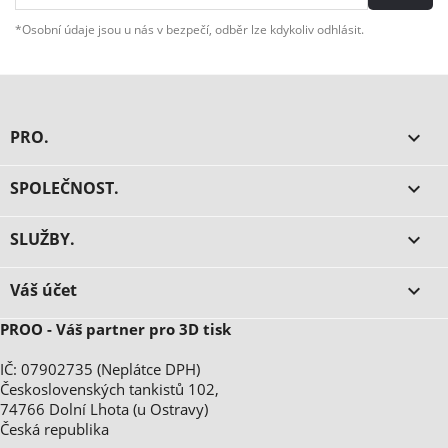
*Osobní údaje jsou u nás v bezpečí, odběr lze kdykoliv odhlásit.
PRO.

SPOLEČNOST.

SLUŽBY.

Váš účet

PROO - Váš partner pro 3D tisk
IČ: 07902735 (Neplátce DPH)
Československých tankistů 102,
74766 Dolní Lhota (u Ostravy)
Česká republika